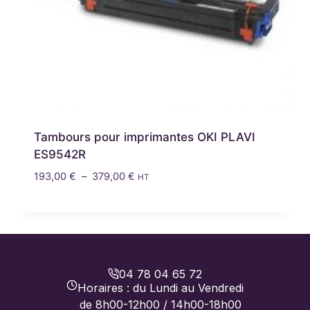
Tambours pour imprimantes OKI PLAVI
ES9542R
Plage
193,00
€
–
379,00
€
HT
de
prix :
193,00 €
à
379,00 €
04 78 04 65 72
Horaires : du Lundi au Vendredi
de 8h00-12h00 / 14h00-18h00