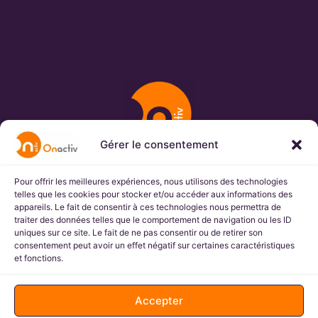
Gérer le consentement
Pour offrir les meilleures expériences, nous utilisons des technologies
Onactiv s.a.s
telles que les cookies pour stocker et/ou accéder aux informations des
appareils. Le fait de consentir à ces technologies nous permettra de
4 Allée des trois Joncs
traiter des données telles que le comportement de navigation ou les ID
ZA des trois Joncs
uniques sur ce site. Le fait de ne pas consentir ou de retirer son
69330 JONS
consentement peut avoir un effet négatif sur certaines caractéristiques
et fonctions.
Accepter