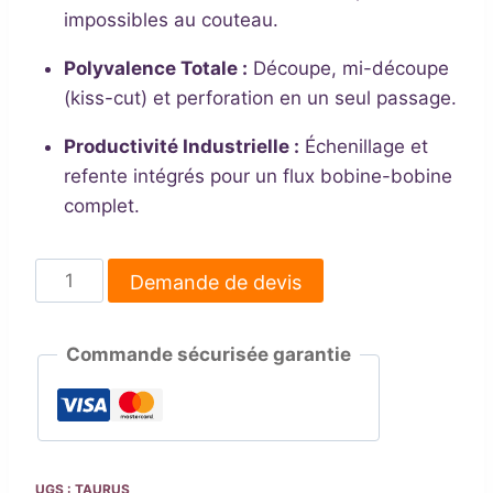
impossibles au couteau.
Polyvalence Totale :
Découpe, mi-découpe
(kiss-cut) et perforation en un seul passage.
Productivité Industrielle :
Échenillage et
refente intégrés pour un flux bobine-bobine
complet.
quantité
Demande de devis
de
DPR
Commande sécurisée garantie
Taurus
–
Système
de
Finition
UGS :
TAURUS