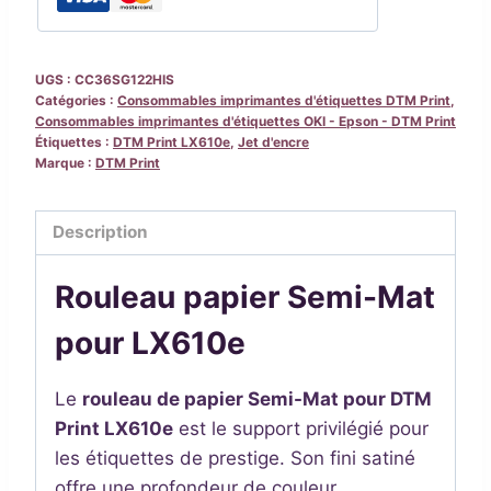
Mat
pour
LX610e
UGS :
CC36SG122HIS
Catégories :
Consommables imprimantes d'étiquettes DTM Print
,
Consommables imprimantes d'étiquettes OKI - Epson - DTM Print
Étiquettes :
DTM Print LX610e
,
Jet d'encre
Marque :
DTM Print
Description
Rouleau papier Semi-Mat
pour LX610e
Le
rouleau de papier Semi-Mat pour DTM
Print LX610e
est le support privilégié pour
les étiquettes de prestige. Son fini satiné
offre une profondeur de couleur