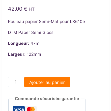
42,00
€
HT
Rouleau papier Semi-Mat pour LX610e
DTM Paper Semi Gloss
Longueur:
47m
Largeur:
122mm
quantité
Ajouter au panier
de
Rouleau
Commande sécurisée garantie
papier
Semi-