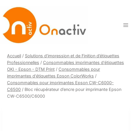
Aller
au
contenu
Accueil
/
Solutions d’impression et de Finition d’étiquettes
Professionnelles
/
Consommables imprimantes d'étiquettes
OKI - Epson - DTM Print
/
Consommables pour
imprimantes d'étiquettes Epson ColorWorks
/
Consommables pour imprimantes Epson CW-C6000-
C6500
/
Bloc récupérateur d’encre pour imprimante Epson
CW-C6500/C6000