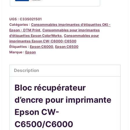
pour
imprimante
Epson
UGS :
C33S021501
CW-
Catégories :
Consommables imprimantes d'étiquettes OKI -
Epson - DTM Print
,
Consommables pour imprimantes
C6500/C6000
d'étiquettes Epson ColorWorks
,
Consommables pour
imprimantes Epson CW-C6000-C6500
Étiquettes :
Epson C6000
,
Epson C6500
Marque :
Epson
Description
Bloc récupérateur
d’encre pour imprimante
Epson CW-
C6500/C6000