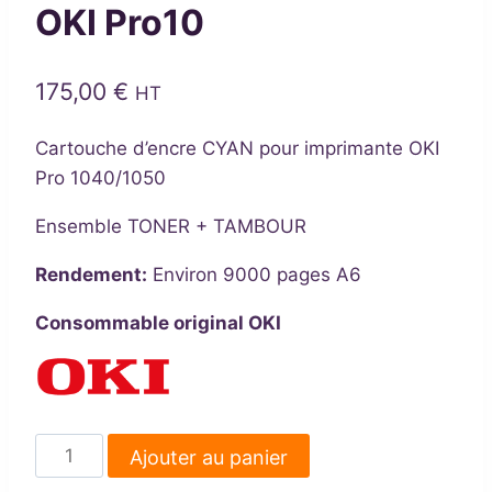
OKI Pro10
175,00
€
HT
Cartouche d’encre CYAN pour imprimante OKI
Pro 1040/1050
Ensemble TONER + TAMBOUR
Rendement:
Environ 9000 pages A6
Consommable original OKI
quantité
Ajouter au panier
de