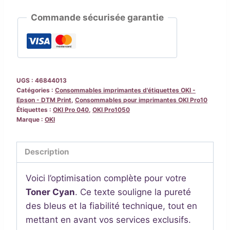
Cartouche
Commande sécurisée garantie
d'encre
CYAN
pour
imprimante
OKI
UGS :
46844013
Pro10
Catégories :
Consommables imprimantes d'étiquettes OKI -
Epson - DTM Print
,
Consommables pour imprimantes OKI Pro10
Étiquettes :
OKI Pro 040
,
OKI Pro1050
Marque :
OKI
Description
Voici l’optimisation complète pour votre
Toner Cyan
. Ce texte souligne la pureté
des bleus et la fiabilité technique, tout en
mettant en avant vos services exclusifs.