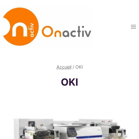
Aller
au
contenu
Accueil
/
OKI
OKI