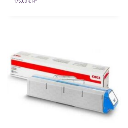
175,00
€
HT