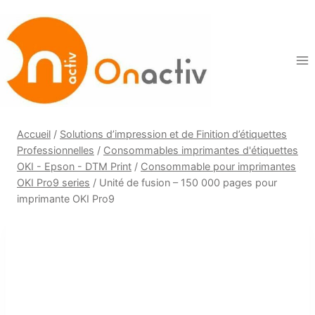
Aller
au
contenu
Accueil
/
Solutions d’impression et de Finition d’étiquettes
Professionnelles
/
Consommables imprimantes d'étiquettes
OKI - Epson - DTM Print
/
Consommable pour imprimantes
OKI Pro9 series
/
Unité de fusion – 150 000 pages pour
imprimante OKI Pro9