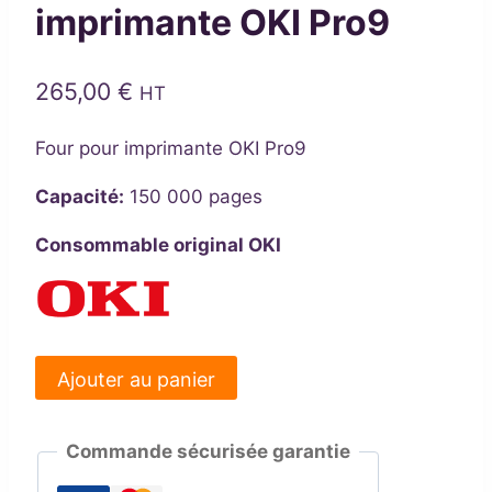
imprimante OKI Pro9
265,00
€
HT
Four pour imprimante OKI Pro9
Capacité:
150 000 pages
Consommable original OKI
quantité
Ajouter au panier
de
Unité
Commande sécurisée garantie
de
fusion