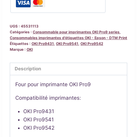
-
150
000
UGS :
45531113
pages
Catégories :
Consommable pour imprimantes OKI Pro9 series
,
Consommables imprimantes d'étiquettes OKI - Epson - DTM Print
pour
Étiquettes :
OKI Pro9431
,
OKI Pro9541
,
OKI Pro9542
imprimante
Marque :
OKI
OKI
Pro9
Description
Four pour imprimante OKI Pro9
Compatibilité imprimantes:
OKI Pro9431
OKI Pro9541
OKI Pro9542